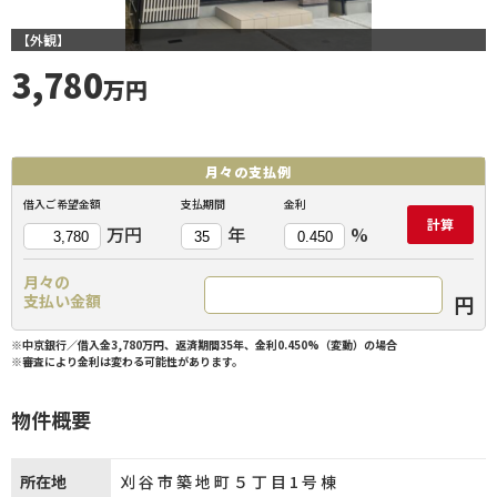
【外観】
3,780
万円
月々の
支払例
借入ご希望金額
支払期間
金利
計算
万円
年
%
月々の
円
支払い金額
※中京銀行／借入金3,780万円、返済期間35年、金利0.450%（変動）の場合
※審査により金利は変わる可能性があります。
物件概要
所在地
刈谷市築地町５丁目1号棟