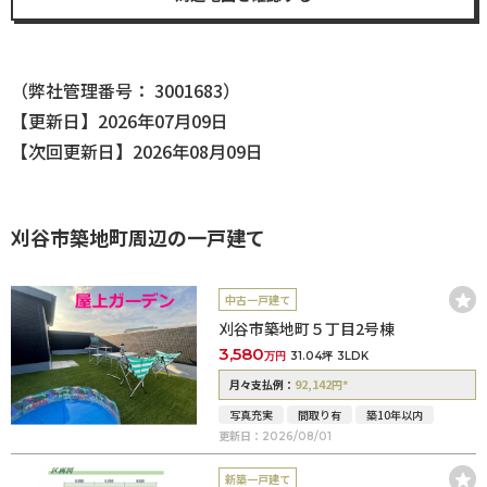
（弊社管理番号： 3001683）
【更新日】2026年07月09日
【次回更新日】2026年08月09日
刈谷市築地町周辺の一戸建て
中古一戸建て
刈谷市築地町５丁目2号棟
3,580
万円
31.04坪
3LDK
92,142
*
月々支払例：
円
写真充実
間取り有
築10年以内
更新日：
2026/08/01
新築一戸建て