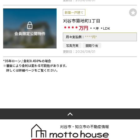
2026/08/01
新築一戸建て
刈谷市築地町1丁目
＊＊＊＊
万円
＊＊坪
＊LDK
****
*
月々支払例：
円
写真充実
間取り有
更新日：
2026/08/01
*35年ローン / 金利0.450%の場合
※審査により金利は変わる可能性があります。
詳しくは詳細ページをご覧ください。
刈谷市・知立市の不動産情報