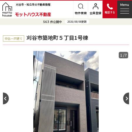
刈谷市・知立市の不動産情報
Menu
電話する
物件検索
会員登録
2026/08/08更新
563
件公開中
刈谷市築地町５丁目1号棟
中古一戸建て
1
/7