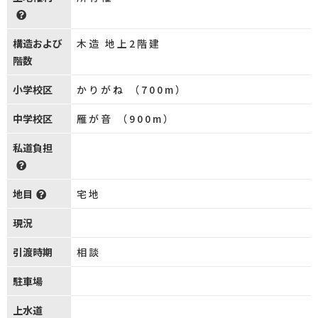
構造および
木造 地上2階建
階数
小学校区
かりがね （700m）
中学校区
雁が音 （900m）
私道負担
地目
宅地
現況
引渡時期
相談
駐車場
上水道