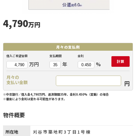
4,790
万円
月々の
支払例
借入ご希望金額
支払期間
金利
計算
万円
年
%
月々の
円
支払い金額
※中京銀行／借入金4,790万円、返済期間35年、金利0.450%（変動）の場合
※審査により金利は変わる可能性があります。
物件概要
所在地
刈谷市築地町3丁目1号棟