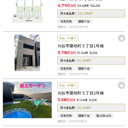
4,790
万円
29.68坪
3SLDK
123,285
*
月々支払例：
円
写真充実
間取り有
更新日：
2026/08/08
中古一戸建て
刈谷市築地町５丁目1号棟
3,780
万円
31.04坪
3LDK
97,290
*
月々支払例：
円
写真充実
間取り有
更新日：
2026/07/09
中古一戸建て
刈谷市築地町５丁目2号棟
3,580
万円
31.04坪
3LDK
92,142
*
月々支払例：
円
写真充実
間取り有
築10年以内
更新日：
2026/08/01