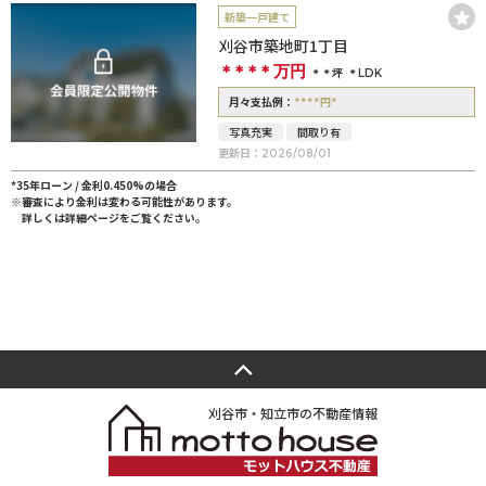
新築一戸建て
刈谷市築地町1丁目
＊＊＊＊
万円
＊＊坪
＊LDK
****
*
月々支払例：
円
写真充実
間取り有
更新日：
2026/08/01
*35年ローン / 金利0.450%の場合
※審査により金利は変わる可能性があります。
詳しくは詳細ページをご覧ください。
刈谷市・知立市の不動産情報