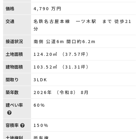
価格
4,790
万円
交通
名鉄名古屋本線 一ツ木駅 まで 徒歩21
分
接道状況
南側 公道6m 間口約6.2m
土地面積
124.20㎡ （37.57坪）
建物面積
103.52㎡ （31.31坪）
間取り
3LDK
築年数
2026年 （令和8） 8月
建ぺい率
60%
容積率
150%
土地権利
所有権