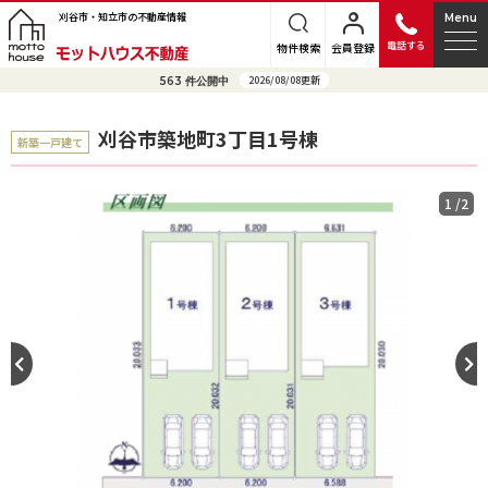
刈谷市・知立市の不動産情報
Menu
電話する
物件検索
会員登録
2026/08/08更新
563
件公開中
刈谷市築地町3丁目1号棟
新築一戸建て
1
/2