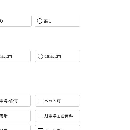
り
無し
5年以内
20年以内
車場2台可
ペット可
層階
駐車場１台無料