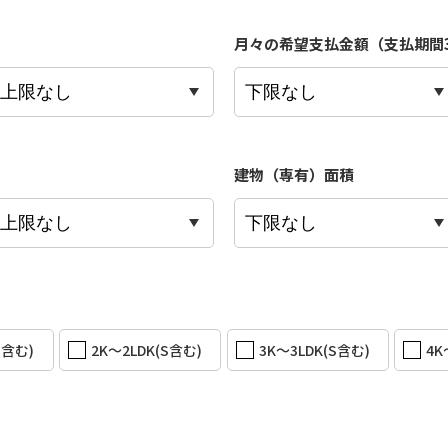
月々の希望支払金額（支払期間35
建物（専有）面積
S含む)
2K〜2LDK(S含む)
3K〜3LDK(S含む)
4K