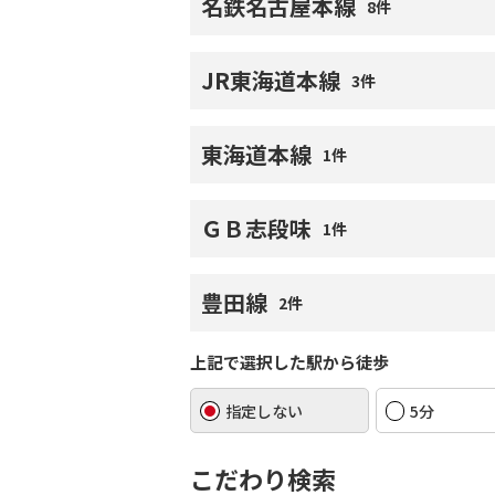
名鉄名古屋本線
8件
JR東海道本線
3件
東海道本線
1件
ＧＢ志段味
1件
豊田線
2件
上記で選択した駅から徒歩
指定しない
5分
こだわり検索