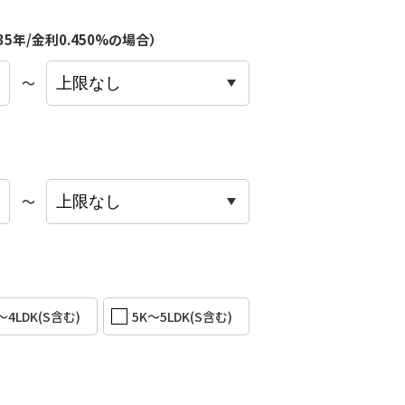
年/金利0.450%の場合）
〜
〜
〜4LDK(S含む)
5K〜5LDK(S含む)