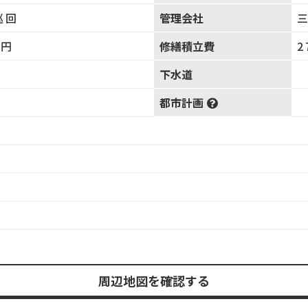
巡回
管理会社
0円
修繕積立費
2
下水道
都市計画
居
周辺地図を確認する