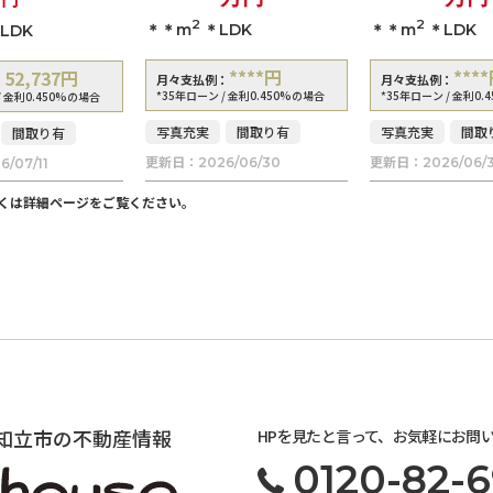
2
2
＊＊m
＊LDK
＊＊m
＊LDK
2LDK
****
円
****
52,737
円
月々支払例：
月々支払例：
：
*35年ローン / 金利0.450%の場合
*35年ローン / 金利0.
/ 金利0.450%の場合
写真充実
間取り有
写真充実
間取
間取り有
更新日：
更新日：
2026/06/30
2026/06/
6/07/11
くは詳細ページをご覧ください。
知立市の不動産情報
HPを見たと言って、お気軽にお問
0120-82-6