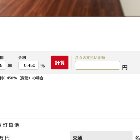
間
金利
月々の
支払い金額
計算
年
%
円
利0.450%（変動）の場合
西町亀池
万円
交通