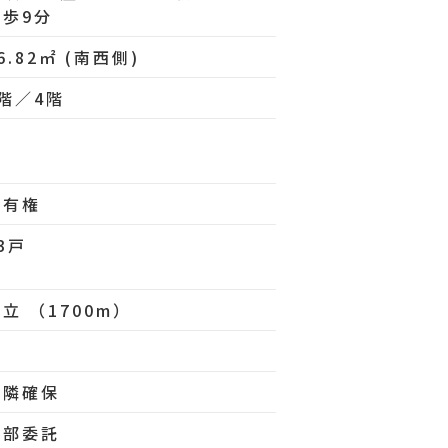
徒歩9分
6.82㎡ (南西側)
4階／4階
所有権
3戸
立 （1700m）
空
近隣確保
全部委託