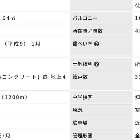
.64㎡
バルコニー
1
所在階／階数
年 （平成9） 1月
建ぺい率
土地権利
筋コンクリート) 造 地上4
総戸数
3
（1200m）
中学校区
知
現況
駐車場
円/月
管理形態