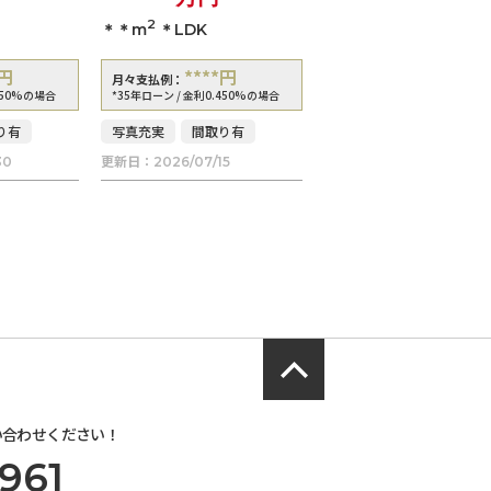
2
＊＊m
＊LDK
円
****
円
月々支払例：
450%の場合
*35年ローン / 金利0.450%の場合
り有
写真充実
間取り有
更新日：
30
2026/07/15
い合わせください！
961