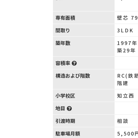
専有面積
壁芯 79
間取り
3LDK
築年数
1997
築29年
容積率
構造および階数
RC(鉄
階建
小学校区
知立西 
地目
引渡時期
相談
駐車場月額
5,500