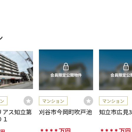
ン
ン
マンション
マンション
リアス知立第
刈谷市今岡町吹戸池
知立市広見
０１
＊＊＊＊
万円
＊＊＊＊
万円
万円