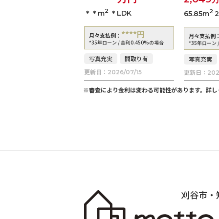
2
2
＊＊m
＊LDK
65.85m
****
円
月々支払例：
月々支払例
*35年ローン / 金利0.450%の場合
*35年ローン 
写真充実
間取り有
写真充実
更新日：
更新日：
2026/07/15
202
※審査により金利は変わる可能性があります。
詳し
刈谷市・