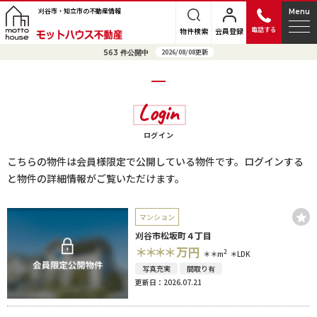
刈谷市・知立市の不動産情報
Menu
電話する
物件検索
会員登録
2026/08/08更新
563
件公開中
Login
ログイン
こちらの物件は会員様限定で公開している物件です。ログインする
と物件の詳細情報がご覧いただけます。
マンション
刈谷市松坂町４丁目
＊＊＊＊
万円
2
＊＊m
＊LDK
写真充実
間取り有
更新日：2026.07.21