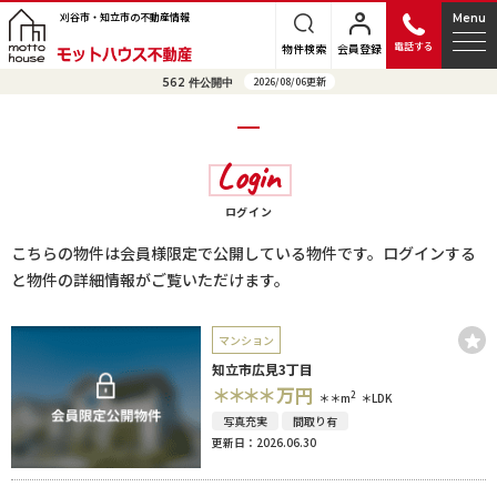
刈谷市・知立市の不動産情報
Menu
電話する
物件検索
会員登録
2026/08/06更新
562
件公開中
Login
ログイン
こちらの物件は会員様限定で公開している物件です。ログインする
と物件の詳細情報がご覧いただけます。
マンション
知立市広見3丁目
＊＊＊＊
万円
2
＊＊m
＊LDK
写真充実
間取り有
更新日：2026.06.30