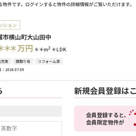
る物件です。ログインすると物件の詳細情報がご覧いただけます。
ンション
城市横山町大山田中
＊＊＊
万円
2
＊＊m
＊LDK
真充実
間取り有
リフォーム済
：2026.07.09
ら
新規会員登録は
会員登録すると、
会員限定物件が