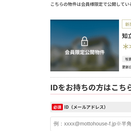
こちらの物件は会員様限定で公開してい
新
知
＊
写
更新日
IDをお持ちの方はこち
ID（メールアドレス）
必須