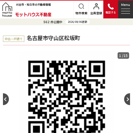
刈谷市・知立市の不動産情報
Menu
電話する
物件検索
会員登録
2026/08/06更新
562
件公開中
名古屋市守山区松坂町
中古一戸建て
1
/15