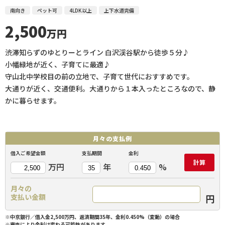
南向き
ペット可
4LDK以上
上下水道完備
2,500
万円
渋滞知らずのゆとりーとライン 白沢渓谷駅から徒歩５分♪
小幡緑地が近く、子育てに最適♪
守山北中学校目の前の立地で、子育て世代におすすめです。
大通りが近く、交通便利。大通りから１本入ったところなので、静
かに暮らせます。
月々の
支払例
借入ご希望金額
支払期間
金利
計算
万円
年
%
月々の
円
支払い金額
※中京銀行／借入金2,500万円、返済期間35年、金利0.450%（変動）の場合
※審査により金利は変わる可能性があります。