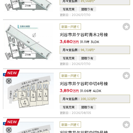
89,568
*
月々支払例：
円
写真充実
間取り有
更新日：
2026/07/10
新築一戸建て
刈谷市井ケ谷町青木2号棟
3,680
万円
31.11坪
3LDK
94,716
*
月々支払例：
円
写真充実
間取り有
更新日：
2026/07/10
NEW
新築一戸建て
刈谷市井ケ谷町中切4号棟
3,890
万円
31.06坪
4LDK
100,121
*
月々支払例：
円
写真充実
間取り有
更新日：
2026/08/05
NEW
新築一戸建て
刈谷市井ケ谷町中切5号棟