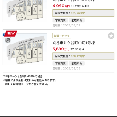
4,090
万円
31.37坪
4LDK
105,269
*
月々支払例：
円
写真充実
間取り有
更新日：
2026/08/05
NEW
新築一戸建て
刈谷市井ケ谷町中切1号棟
3,890
万円
32.06坪
4
100,121
*
月々支払例：
円
写真充実
間取り有
更新日：
2026/08/06
*35年ローン / 金利0.450%の場合
※審査により金利は変わる可能性があります。
詳しくは詳細ページをご覧ください。