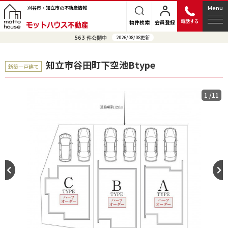
刈谷市・知立市の不動産情報
Menu
電話する
物件検索
会員登録
2026/08/08更新
563
件公開中
知立市谷田町下空池Btype
新築一戸建て
1
/11