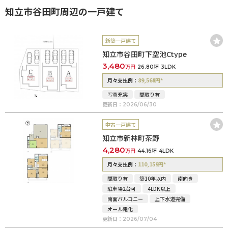
知立市谷田町周辺の一戸建て
新築一戸建て
知立市谷田町下空池Ctype
3,480
万円
26.80坪
3LDK
89,568
*
月々支払例：
円
写真充実
間取り有
更新日：
2026/06/30
中古一戸建て
知立市新林町茶野
4,280
万円
44.16坪
4LDK
110,159
*
月々支払例：
円
間取り有
築10年以内
南向き
駐車場2台可
4LDK以上
南面バルコニー
上下水道完備
オール電化
更新日：
2026/07/04