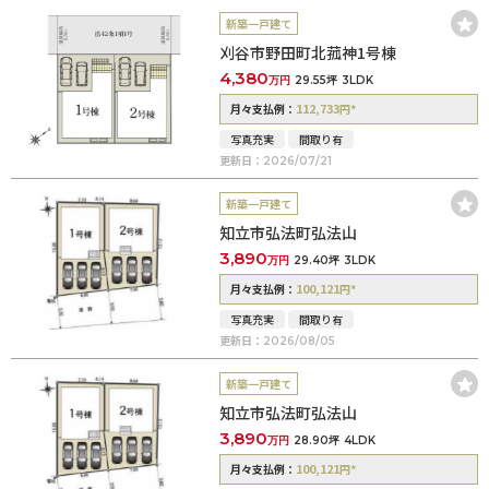
新築一戸建て
刈谷市野田町北菰神1号棟
4,380
万円
29.55坪
3LDK
112,733
*
月々支払例：
円
写真充実
間取り有
更新日：
2026/07/21
新築一戸建て
知立市弘法町弘法山
3,890
万円
29.40坪
3LDK
100,121
*
月々支払例：
円
写真充実
間取り有
更新日：
2026/08/05
新築一戸建て
知立市弘法町弘法山
3,890
万円
28.90坪
4LDK
100,121
*
月々支払例：
円