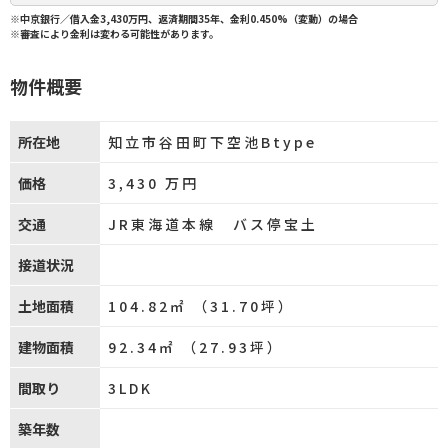
※中京銀行／借入金3,430万円、返済期間35年、金利0.450%（変動）の場合
※審査により金利は変わる可能性があります。
物件概要
所在地
知立市谷田町下空池Btype
価格
3,430
万円
交通
JR東海道本線 バス停宝土
接道状況
土地面積
104.82㎡ （31.70坪）
建物面積
92.34㎡ （27.93坪）
間取り
3LDK
築年数