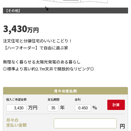
【その他】
3,430
万円
注文住宅と分譲住宅のいいとこどり！
【ハーフオーダー】で自由に選ぶ家
無理なく暮らせる太陽光発電のある暮らし
◎標準より高い約2.7m天井で開放的なリビング◎
月々の
支払例
借入ご希望金額
支払期間
金利
計算
万円
年
%
月々の
円
支払い金額