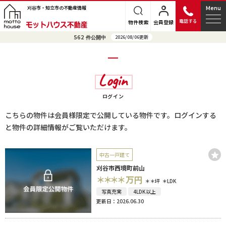
刈谷市・知立市の不動産情報
Menu
電話する
物件検索
会員登録
2026/08/06更新
562
件公開中
Login
ログイン
こちらの物件は会員様限定で公開している物件です。ログインする
と物件の詳細情報がご覧いただけます。
中古一戸建て
刈谷市西境町前山
＊＊＊＊
万円
＊＊坪
＊LDK
写真充実
4LDK以上
更新日：2026.06.30