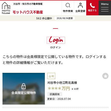
刈谷市・知立市の不動産情報
Menu
電話する
物件検索
会員登録
2026/08/06更新
562
件公開中
Login
ログイン
こちらの物件は会員様限定で公開している物件です。ログインする
と物件の詳細情報がご覧いただけます。
土地
刈谷市小垣江町北高根
＊＊＊＊
万円
＊＊坪
区画図有
更新日：2026.07.04