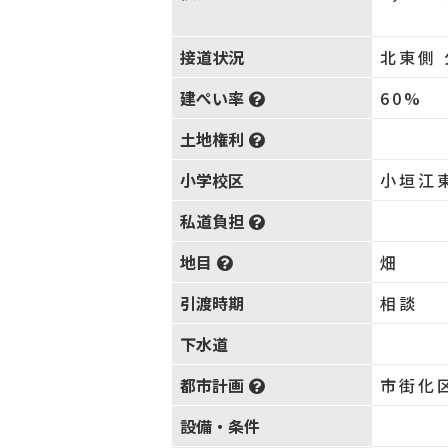
接道状況
北東側 
建ぺい率
60%
土地権利
小学校区
小垣江
私道負担
地目
畑
引渡時期
相談
下水道
都市計画
市街化
設備・条件