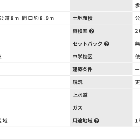
歩
公道8m 間口約8.9m
土地面積
公
容積率
2
セットバック
東
中学校区
建築条件
現況
上水道
ガス
区域
用途地域