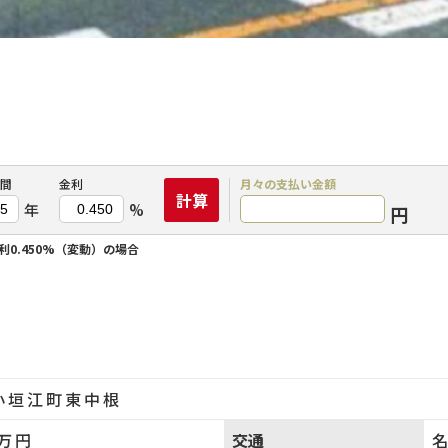
間
金利
月々の
支払い金額
計算
年
%
円
利0.450%（変動）の場合
小垣江町東中根
万円
交通