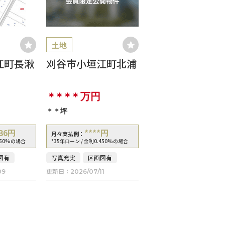
土地
江町長湫
刈谷市小垣江町北浦
＊＊＊＊
万円
＊＊坪
36
円
****
円
月々支払例：
450%の場合
*35年ローン / 金利0.450%の場合
図有
写真充実
区画図有
更新日：
09
2026/07/11