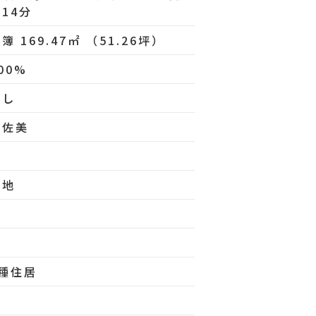
14分
簿 169.47㎡ （51.26坪）
00%
無し
依佐美
ー
更地
1種住居