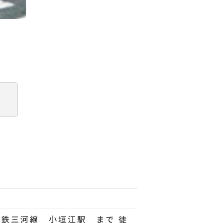
【間取り】
名鉄三河線 小垣江駅 まで 徒