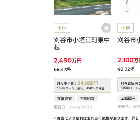
土地
土地
刈谷市小垣江町東中
刈谷市
根
2,100
2,490
万
万円
42.92坪
68.47坪
64,088
円
月々支払例
月々支払例：
*35年ローン 
*35年ローン / 金利0.450%の場合
区画図有
写真充実
区画図有
更新日：
更新日：
202
2026/06/30
※審査により金利は変わる可能性があります。
詳し