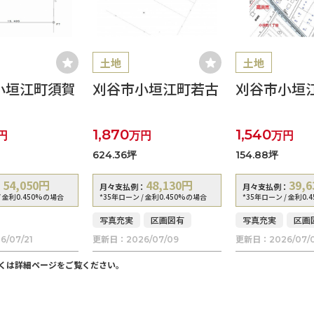
土地
土地
小垣江町須賀
刈谷市小垣江町若古
刈谷市小垣
1,870
1,540
円
万円
万円
624.36坪
154.88坪
54,050
円
48,130
円
39,6
：
月々支払例：
月々支払例：
/ 金利0.450%の場合
*35年ローン / 金利0.450%の場合
*35年ローン / 金利0.
写真充実
区画図有
写真充実
区画
更新日：
更新日：
6/07/21
2026/07/09
2026/07/
くは詳細ページをご覧ください。