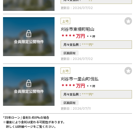
更新日：
2026/07/02
土地
刈谷市東境町昭山
＊＊＊＊
万円
＊＊坪
****
*
月々支払例：
円
区画図有
更新日：
2026/07/02
土地
刈谷市一里山町伐払
＊＊＊＊
万円
＊＊坪
****
*
月々支払例：
円
区画図有
更新日：
2026/07/11
*35年ローン / 金利0.450%の場合
※審査により金利は変わる可能性があります。
詳しくは詳細ページをご覧ください。