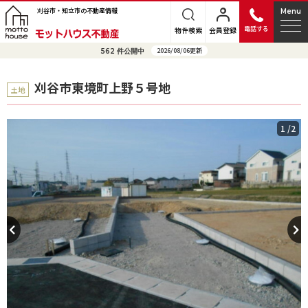
刈谷市・知立市の不動産情報
Menu
電話する
物件検索
会員登録
2026/08/06更新
562
件公開中
刈谷市東境町上野５号地
土地
1
/2