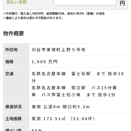
円
支払い金額
※中京銀行／借入金1,980万円、返済期間35年、金利0.450%（変動）の場合
※審査により金利は変わる可能性があります。
物件概要
所在地
刈谷市東境町上野５号地
価格
1,980
万円
交通
名鉄名古屋本線 富士松駅 まで 徒歩29
分
名鉄名古屋本線 知立駅 バス15分乗
車 バス停富士松小東 まで 徒歩2分
接道状況
南側 公道6m 間口約5.3m
土地面積
実測 173.51㎡ （52.48坪）
建ぺい率
60%