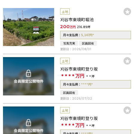
土地
刈谷市東境町堀池
200
万円
216.89坪
5,147
*
月々支払例：
円
写真充実
区画図有
更新日：
2026/08/01
土地
刈谷市東境町登り坂
＊＊＊＊
万円
＊＊坪
****
*
月々支払例：
円
区画図有
更新日：
2026/07/02
土地
刈谷市東境町登り坂
＊＊＊＊
万円
＊＊坪
****
*
月々支払例：
円