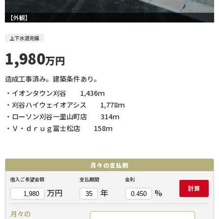
【外観】
上下水道完備
1,980
万円
造成工事済み。建築条件あり。
・イオンタウン刈谷 1,436ｍ
・刈谷ハイウェイオアシス 1,778ｍ
・ローソン刈谷一里山町店 314ｍ
・Ｖ・ｄｒｕｇ富士松店 158ｍ
月々の
支払例
借入ご希望金額
支払期間
金利
計算
万円
年
%
月々の