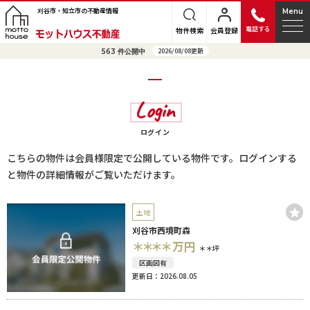
刈谷市・知立市の不動産情報
Menu
電話する
物件検索
会員登録
2026/08/08更新
563
件公開中
Login
ログイン
こちらの物件は会員様限定で公開している物件です。ログインする
と物件の詳細情報がご覧いただけます。
土地
刈谷市西境町森
＊＊＊＊
万円
＊＊坪
区画図有
更新日：2026.08.05