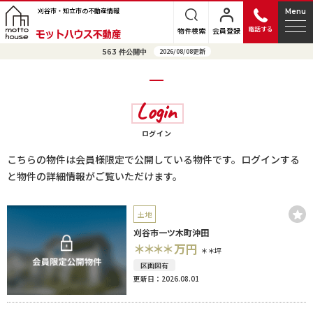
刈谷市・知立市の不動産情報
Menu
電話する
物件検索
会員登録
2026/08/08更新
563
件公開中
Login
ログイン
こちらの物件は会員様限定で公開している物件です。ログインする
と物件の詳細情報がご覧いただけます。
土地
刈谷市一ツ木町沖田
＊＊＊＊
万円
＊＊坪
区画図有
更新日：2026.08.01